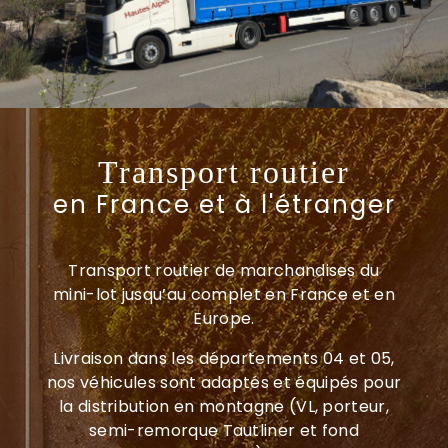
Transport routier
en France et à l'étranger
Transport routier de marchandises du
mini-lot jusqu’au complet en France et en
Europe.
Livraison dans les départements 04 et 05,
nos véhicules sont adaptés et équipés pour
la distribution en montagne (VL, porteur,
semi-remorque Tautliner et fond