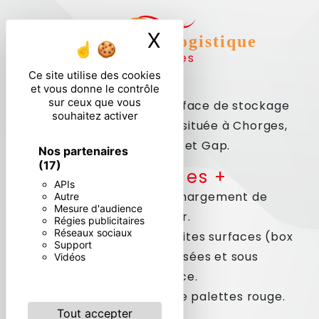
X
Masquer le ban
Entrepôt & Logistique
à Chorges
Ce site utilise des cookies
et vous donne le contrôle
sur ceux que vous
Nous disposons d’une surface de stockage
souhaitez activer
et logistique de 5000m2 située à Chorges,
La Batie-Neuve et Gap.
Nos partenaires
(17)
Les services +
APIs
· Chargement et déchargement de
Autre
Mesure d'audience
container.
Régies publicitaires
Réseaux sociaux
· Mise à disposition de petites surfaces (box
Support
de stockage) sécurisées et sous
Vidéos
surveillance.
· Stockage et collecte de palettes rouge.
Tout accepter