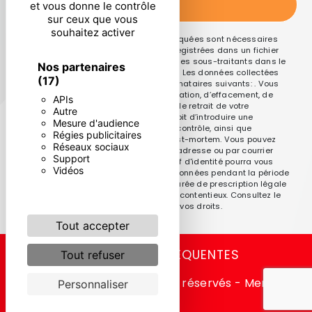
ENVOYER
et vous donne le contrôle
sur ceux que vous
souhaitez activer
** Les données personnelles communiquées sont nécessaires
aux fins de vous contacter et sont enregistrées dans un fichier
informatisé. Elles sont destinées à et ses sous-traitants dans le
Nos partenaires
seul but de répondre à votre message. Les données collectées
(17)
seront communiquées aux seuls destinataires suivants: . Vous
disposez de droits d’accès, de rectification, d’effacement, de
APIs
portabilité, de limitation, d’opposition, de retrait de votre
Autre
consentement à tout moment et du droit d’introduire une
Mesure d'audience
réclamation auprès d’une autorité de contrôle, ainsi que
Régies publicitaires
d’organiser le sort de vos données post-mortem. Vous pouvez
Réseaux sociaux
exercer ces droits par voie postale à l'adresse ou par courrier
Support
électronique à l'adresse . Un justificatif d'identité pourra vous
Vidéos
être demandé. Nous conservons vos données pendant la période
de prise de contact puis pendant la durée de prescription légale
aux fins probatoires et de gestion des contentieux. Consultez le
site cnil.fr pour plus d’informations sur vos droits.
Tout accepter
RECHERCHES FRÉQUENTES
Tout refuser
©
Vistalid
- 2026 - Tous droits réservés -
Mentions
Personnaliser
légales