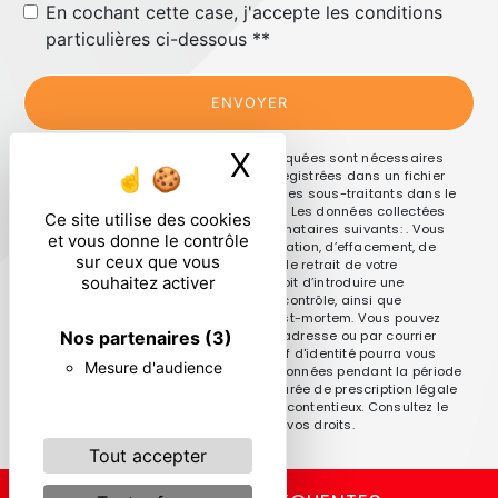
En cochant cette case, j'accepte les conditions
particulières ci-dessous **
ENVOYER
X
Masquer le ban
** Les données personnelles communiquées sont nécessaires
aux fins de vous contacter et sont enregistrées dans un fichier
informatisé. Elles sont destinées à et ses sous-traitants dans le
seul but de répondre à votre message. Les données collectées
Ce site utilise des cookies
seront communiquées aux seuls destinataires suivants: . Vous
et vous donne le contrôle
disposez de droits d’accès, de rectification, d’effacement, de
sur ceux que vous
portabilité, de limitation, d’opposition, de retrait de votre
souhaitez activer
consentement à tout moment et du droit d’introduire une
réclamation auprès d’une autorité de contrôle, ainsi que
d’organiser le sort de vos données post-mortem. Vous pouvez
exercer ces droits par voie postale à l'adresse ou par courrier
Nos partenaires
(3)
électronique à l'adresse . Un justificatif d'identité pourra vous
Mesure d'audience
être demandé. Nous conservons vos données pendant la période
de prise de contact puis pendant la durée de prescription légale
aux fins probatoires et de gestion des contentieux. Consultez le
site cnil.fr pour plus d’informations sur vos droits.
Tout accepter