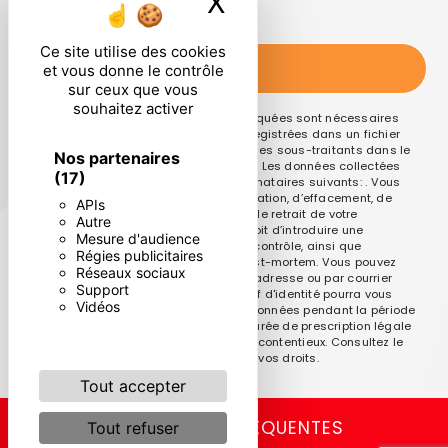
X
Masquer le ban
particulières ci-dessous **
Ce site utilise des cookies
ENVOYER
et vous donne le contrôle
sur ceux que vous
souhaitez activer
** Les données personnelles communiquées sont nécessaires
aux fins de vous contacter et sont enregistrées dans un fichier
informatisé. Elles sont destinées à et ses sous-traitants dans le
Nos partenaires
seul but de répondre à votre message. Les données collectées
(17)
seront communiquées aux seuls destinataires suivants: . Vous
disposez de droits d’accès, de rectification, d’effacement, de
APIs
portabilité, de limitation, d’opposition, de retrait de votre
Autre
consentement à tout moment et du droit d’introduire une
Mesure d'audience
réclamation auprès d’une autorité de contrôle, ainsi que
Régies publicitaires
d’organiser le sort de vos données post-mortem. Vous pouvez
Réseaux sociaux
exercer ces droits par voie postale à l'adresse ou par courrier
Support
électronique à l'adresse . Un justificatif d'identité pourra vous
Vidéos
être demandé. Nous conservons vos données pendant la période
de prise de contact puis pendant la durée de prescription légale
aux fins probatoires et de gestion des contentieux. Consultez le
site cnil.fr pour plus d’informations sur vos droits.
Tout accepter
RECHERCHES FRÉQUENTES
Tout refuser