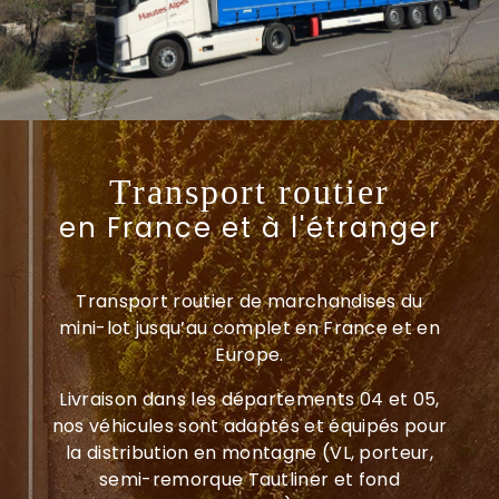
Transport routier
en France et à l'étranger
Transport routier de marchandises du
mini-lot jusqu’au complet en France et en
Europe.
Livraison dans les départements 04 et 05,
nos véhicules sont adaptés et équipés pour
la distribution en montagne (VL, porteur,
semi-remorque Tautliner et fond