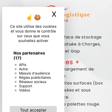
X
Masquer le ban
Entrepôt & Logistique
à Chorges
Ce site utilise des cookies
et vous donne le contrôle
sur ceux que vous
Nous disposons d’une surface de stockage
souhaitez activer
et logistique de 5000m2 située à Chorges,
La Batie-Neuve et Gap.
Nos partenaires
(17)
Les services +
APIs
· Chargement et déchargement de
Autre
Mesure d'audience
container.
Régies publicitaires
Réseaux sociaux
· Mise à disposition de petites surfaces (box
Support
de stockage) sécurisées et sous
Vidéos
surveillance.
· Stockage et collecte de palettes rouge.
Tout accepter