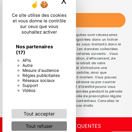
X
Masquer le ban
particulières ci-dessous **
Ce site utilise des cookies
ENVOYER
et vous donne le contrôle
sur ceux que vous
souhaitez activer
** Les données personnelles communiquées sont nécessaires
aux fins de vous contacter et sont enregistrées dans un fichier
informatisé. Elles sont destinées à et ses sous-traitants dans le
Nos partenaires
seul but de répondre à votre message. Les données collectées
(17)
seront communiquées aux seuls destinataires suivants: . Vous
disposez de droits d’accès, de rectification, d’effacement, de
APIs
portabilité, de limitation, d’opposition, de retrait de votre
Autre
consentement à tout moment et du droit d’introduire une
Mesure d'audience
réclamation auprès d’une autorité de contrôle, ainsi que
Régies publicitaires
d’organiser le sort de vos données post-mortem. Vous pouvez
Réseaux sociaux
exercer ces droits par voie postale à l'adresse ou par courrier
Support
électronique à l'adresse . Un justificatif d'identité pourra vous
Vidéos
être demandé. Nous conservons vos données pendant la période
de prise de contact puis pendant la durée de prescription légale
aux fins probatoires et de gestion des contentieux. Consultez le
site cnil.fr pour plus d’informations sur vos droits.
Tout accepter
RECHERCHES FRÉQUENTES
Tout refuser