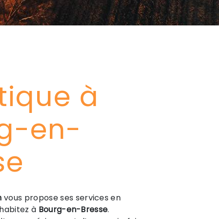
stique à
g-en-
se
n
vous propose ses services en
s habitez à
Bourg-en-Bresse
.