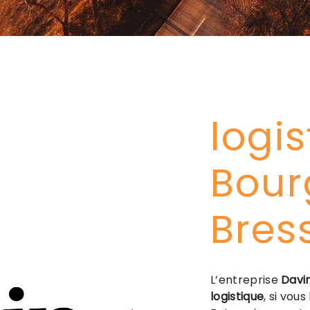
logi
Bour
Bres
L’entreprise
Davi
logistique
, si vou