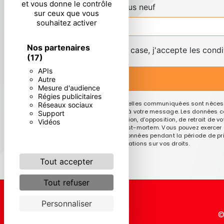
et vous donne le contrôle
Combien font six plus neuf
sur ceux que vous
souhaitez activer
Nos partenaires
En cochant cette case, j'accepte les condi
(17)
APIs
Autre
Mesure d'audience
Régies publicitaires
** Les données personnelles communiquées sont nécessai
Réseaux sociaux
le seul but de répondre à votre message. Les données co
Support
de portabilité, de limitation, d’opposition, de retrait d
Vidéos
sort de vos données post-mortem. Vous pouvez exercer ces
Nous conservons vos données pendant la période de prise
cnil.fr pour plus d’informations sur vos droits.
Tout accepter
Tout refuser
Personnaliser