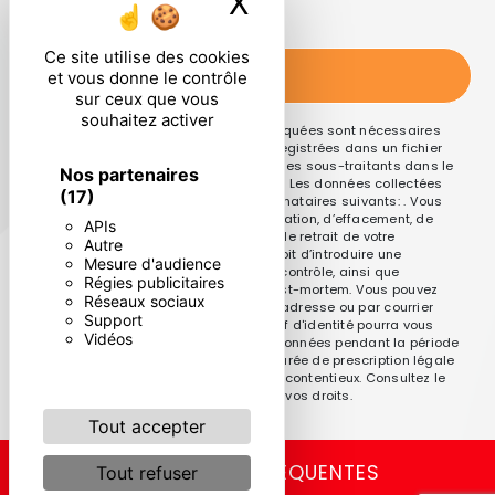
X
Masquer le ban
particulières ci-dessous **
Ce site utilise des cookies
ENVOYER
et vous donne le contrôle
sur ceux que vous
souhaitez activer
** Les données personnelles communiquées sont nécessaires
aux fins de vous contacter et sont enregistrées dans un fichier
informatisé. Elles sont destinées à et ses sous-traitants dans le
Nos partenaires
seul but de répondre à votre message. Les données collectées
(17)
seront communiquées aux seuls destinataires suivants: . Vous
disposez de droits d’accès, de rectification, d’effacement, de
APIs
portabilité, de limitation, d’opposition, de retrait de votre
Autre
consentement à tout moment et du droit d’introduire une
Mesure d'audience
réclamation auprès d’une autorité de contrôle, ainsi que
Régies publicitaires
d’organiser le sort de vos données post-mortem. Vous pouvez
Réseaux sociaux
exercer ces droits par voie postale à l'adresse ou par courrier
Support
électronique à l'adresse . Un justificatif d'identité pourra vous
Vidéos
être demandé. Nous conservons vos données pendant la période
de prise de contact puis pendant la durée de prescription légale
aux fins probatoires et de gestion des contentieux. Consultez le
site cnil.fr pour plus d’informations sur vos droits.
Tout accepter
RECHERCHES FRÉQUENTES
Tout refuser