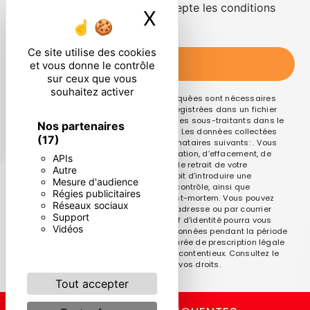
En cochant cette case, j'accepte les conditions
X
Masquer le ban
particulières ci-dessous **
Ce site utilise des cookies
ENVOYER
et vous donne le contrôle
sur ceux que vous
souhaitez activer
** Les données personnelles communiquées sont nécessaires
aux fins de vous contacter et sont enregistrées dans un fichier
informatisé. Elles sont destinées à et ses sous-traitants dans le
Nos partenaires
seul but de répondre à votre message. Les données collectées
(17)
seront communiquées aux seuls destinataires suivants: . Vous
disposez de droits d’accès, de rectification, d’effacement, de
APIs
portabilité, de limitation, d’opposition, de retrait de votre
Autre
consentement à tout moment et du droit d’introduire une
Mesure d'audience
réclamation auprès d’une autorité de contrôle, ainsi que
Régies publicitaires
d’organiser le sort de vos données post-mortem. Vous pouvez
Réseaux sociaux
exercer ces droits par voie postale à l'adresse ou par courrier
Support
électronique à l'adresse . Un justificatif d'identité pourra vous
Vidéos
être demandé. Nous conservons vos données pendant la période
de prise de contact puis pendant la durée de prescription légale
aux fins probatoires et de gestion des contentieux. Consultez le
site cnil.fr pour plus d’informations sur vos droits.
Tout accepter