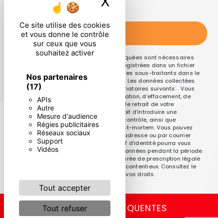
X
Masquer le ban
particulières ci-dessous **
Ce site utilise des cookies
ENVOYER
et vous donne le contrôle
sur ceux que vous
souhaitez activer
** Les données personnelles communiquées sont nécessaires
aux fins de vous contacter et sont enregistrées dans un fichier
informatisé. Elles sont destinées à et ses sous-traitants dans le
Nos partenaires
seul but de répondre à votre message. Les données collectées
(17)
seront communiquées aux seuls destinataires suivants: . Vous
disposez de droits d’accès, de rectification, d’effacement, de
APIs
portabilité, de limitation, d’opposition, de retrait de votre
Autre
consentement à tout moment et du droit d’introduire une
Mesure d'audience
réclamation auprès d’une autorité de contrôle, ainsi que
Régies publicitaires
d’organiser le sort de vos données post-mortem. Vous pouvez
Réseaux sociaux
exercer ces droits par voie postale à l'adresse ou par courrier
Support
électronique à l'adresse . Un justificatif d'identité pourra vous
Vidéos
être demandé. Nous conservons vos données pendant la période
de prise de contact puis pendant la durée de prescription légale
aux fins probatoires et de gestion des contentieux. Consultez le
site cnil.fr pour plus d’informations sur vos droits.
Tout accepter
RECHERCHES FRÉQUENTES
Tout refuser