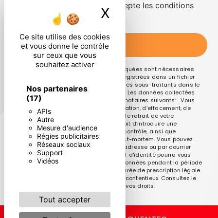
En cochant cette case, j'accepte les conditions
X
Masquer le ban
particulières ci-dessous **
Ce site utilise des cookies
ENVOYER
et vous donne le contrôle
sur ceux que vous
souhaitez activer
** Les données personnelles communiquées sont nécessaires
aux fins de vous contacter et sont enregistrées dans un fichier
informatisé. Elles sont destinées à et ses sous-traitants dans le
Nos partenaires
seul but de répondre à votre message. Les données collectées
(17)
seront communiquées aux seuls destinataires suivants: . Vous
disposez de droits d’accès, de rectification, d’effacement, de
APIs
portabilité, de limitation, d’opposition, de retrait de votre
Autre
consentement à tout moment et du droit d’introduire une
Mesure d'audience
réclamation auprès d’une autorité de contrôle, ainsi que
Régies publicitaires
d’organiser le sort de vos données post-mortem. Vous pouvez
Réseaux sociaux
exercer ces droits par voie postale à l'adresse ou par courrier
Support
électronique à l'adresse . Un justificatif d'identité pourra vous
Vidéos
être demandé. Nous conservons vos données pendant la période
de prise de contact puis pendant la durée de prescription légale
aux fins probatoires et de gestion des contentieux. Consultez le
site cnil.fr pour plus d’informations sur vos droits.
Tout accepter