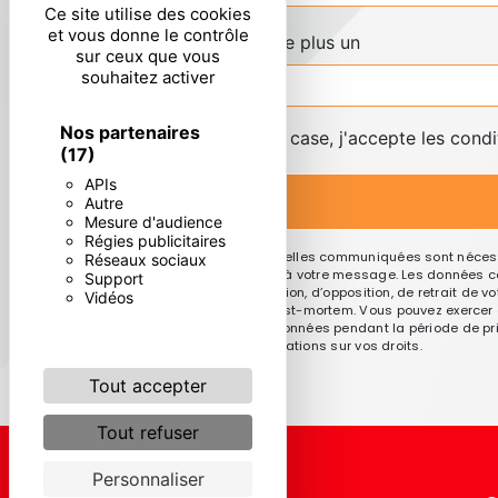
Ce site utilise des cookies
et vous donne le contrôle
Combien font quatre plus un
sur ceux que vous
souhaitez activer
Nos partenaires
En cochant cette case, j'accepte les condi
(17)
APIs
Autre
Mesure d'audience
Régies publicitaires
** Les données personnelles communiquées sont nécessai
Réseaux sociaux
le seul but de répondre à votre message. Les données co
Support
de portabilité, de limitation, d’opposition, de retrait d
Vidéos
sort de vos données post-mortem. Vous pouvez exercer ces
Nous conservons vos données pendant la période de prise
cnil.fr pour plus d’informations sur vos droits.
Tout accepter
Tout refuser
Personnaliser