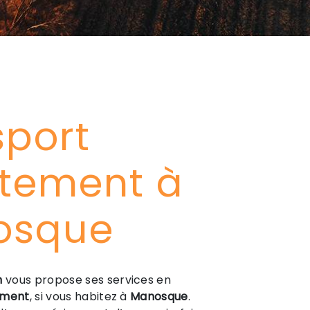
sport
ètement à
osque
n
vous propose ses services en
ement
, si vous habitez à
Manosque
.