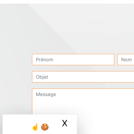
X
Masquer le ban