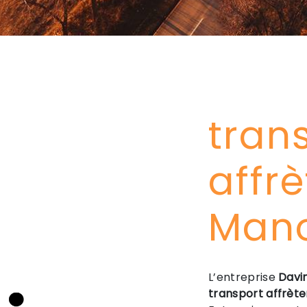
tran
affr
Man
L’entreprise
Davi
transport affrèt