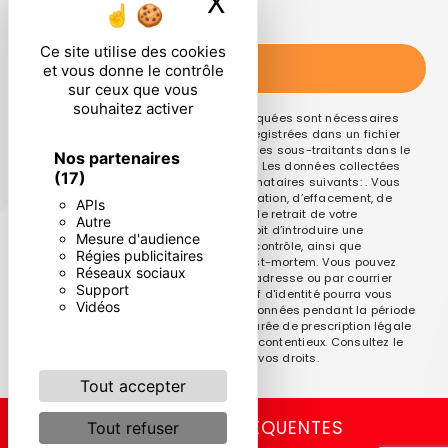
X
Masquer le ban
particulières ci-dessous **
Ce site utilise des cookies
ENVOYER
et vous donne le contrôle
sur ceux que vous
souhaitez activer
** Les données personnelles communiquées sont nécessaires
aux fins de vous contacter et sont enregistrées dans un fichier
informatisé. Elles sont destinées à et ses sous-traitants dans le
Nos partenaires
seul but de répondre à votre message. Les données collectées
(17)
seront communiquées aux seuls destinataires suivants: . Vous
disposez de droits d’accès, de rectification, d’effacement, de
APIs
portabilité, de limitation, d’opposition, de retrait de votre
Autre
consentement à tout moment et du droit d’introduire une
Mesure d'audience
réclamation auprès d’une autorité de contrôle, ainsi que
Régies publicitaires
d’organiser le sort de vos données post-mortem. Vous pouvez
Réseaux sociaux
exercer ces droits par voie postale à l'adresse ou par courrier
Support
électronique à l'adresse . Un justificatif d'identité pourra vous
Vidéos
être demandé. Nous conservons vos données pendant la période
de prise de contact puis pendant la durée de prescription légale
aux fins probatoires et de gestion des contentieux. Consultez le
site cnil.fr pour plus d’informations sur vos droits.
Tout accepter
RECHERCHES FRÉQUENTES
Tout refuser