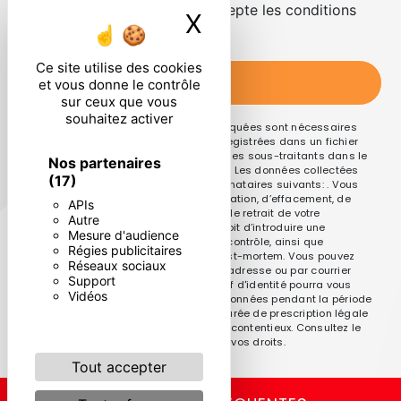
En cochant cette case, j'accepte les conditions
X
Masquer le ban
particulières ci-dessous **
Ce site utilise des cookies
ENVOYER
et vous donne le contrôle
sur ceux que vous
souhaitez activer
** Les données personnelles communiquées sont nécessaires
aux fins de vous contacter et sont enregistrées dans un fichier
informatisé. Elles sont destinées à et ses sous-traitants dans le
Nos partenaires
seul but de répondre à votre message. Les données collectées
(17)
seront communiquées aux seuls destinataires suivants: . Vous
disposez de droits d’accès, de rectification, d’effacement, de
APIs
portabilité, de limitation, d’opposition, de retrait de votre
Autre
consentement à tout moment et du droit d’introduire une
Mesure d'audience
réclamation auprès d’une autorité de contrôle, ainsi que
Régies publicitaires
d’organiser le sort de vos données post-mortem. Vous pouvez
Réseaux sociaux
exercer ces droits par voie postale à l'adresse ou par courrier
Support
électronique à l'adresse . Un justificatif d'identité pourra vous
Vidéos
être demandé. Nous conservons vos données pendant la période
de prise de contact puis pendant la durée de prescription légale
aux fins probatoires et de gestion des contentieux. Consultez le
site cnil.fr pour plus d’informations sur vos droits.
Tout accepter