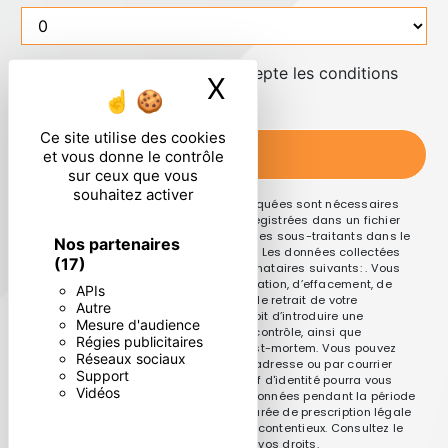
En cochant cette case, j'accepte les conditions
X
Masquer le ban
particulières ci-dessous **
Ce site utilise des cookies
ENVOYER
et vous donne le contrôle
sur ceux que vous
souhaitez activer
** Les données personnelles communiquées sont nécessaires
aux fins de vous contacter et sont enregistrées dans un fichier
informatisé. Elles sont destinées à et ses sous-traitants dans le
Nos partenaires
seul but de répondre à votre message. Les données collectées
(17)
seront communiquées aux seuls destinataires suivants: . Vous
disposez de droits d’accès, de rectification, d’effacement, de
APIs
portabilité, de limitation, d’opposition, de retrait de votre
Autre
consentement à tout moment et du droit d’introduire une
Mesure d'audience
réclamation auprès d’une autorité de contrôle, ainsi que
Régies publicitaires
d’organiser le sort de vos données post-mortem. Vous pouvez
Réseaux sociaux
exercer ces droits par voie postale à l'adresse ou par courrier
Support
électronique à l'adresse . Un justificatif d'identité pourra vous
Vidéos
être demandé. Nous conservons vos données pendant la période
de prise de contact puis pendant la durée de prescription légale
aux fins probatoires et de gestion des contentieux. Consultez le
site cnil.fr pour plus d’informations sur vos droits.