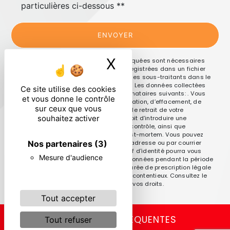
particulières ci-dessous **
ENVOYER
X
Masquer le ban
** Les données personnelles communiquées sont nécessaires
aux fins de vous contacter et sont enregistrées dans un fichier
informatisé. Elles sont destinées à et ses sous-traitants dans le
seul but de répondre à votre message. Les données collectées
Ce site utilise des cookies
seront communiquées aux seuls destinataires suivants: . Vous
et vous donne le contrôle
disposez de droits d’accès, de rectification, d’effacement, de
sur ceux que vous
portabilité, de limitation, d’opposition, de retrait de votre
souhaitez activer
consentement à tout moment et du droit d’introduire une
réclamation auprès d’une autorité de contrôle, ainsi que
d’organiser le sort de vos données post-mortem. Vous pouvez
exercer ces droits par voie postale à l'adresse ou par courrier
Nos partenaires
(3)
électronique à l'adresse . Un justificatif d'identité pourra vous
Mesure d'audience
être demandé. Nous conservons vos données pendant la période
de prise de contact puis pendant la durée de prescription légale
aux fins probatoires et de gestion des contentieux. Consultez le
site cnil.fr pour plus d’informations sur vos droits.
Tout accepter
RECHERCHES FRÉQUENTES
Tout refuser