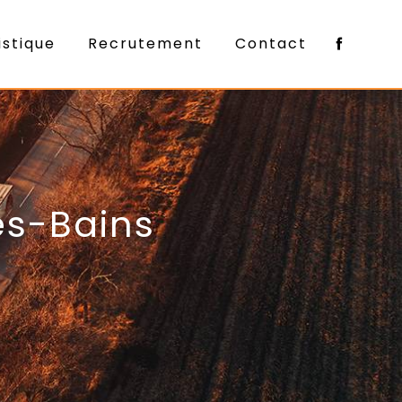
istique
Recrutement
Contact
es-Bains