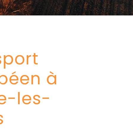
sport
péen à
e-les-
s