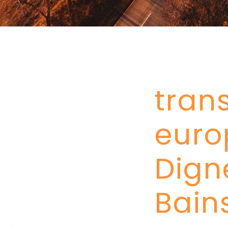
tran
euro
Dign
Bain