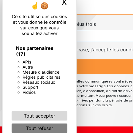
X
Masquer le ban
Ce site utilise des cookies
et vous donne le contrôle
Combien font cinq plus trois
sur ceux que vous
souhaitez activer
Nos partenaires
En cochant cette case, j'accepte les condi
(17)
APIs
Autre
Mesure d'audience
Régies publicitaires
** Les données personnelles communiquées sont nécessai
Réseaux sociaux
le seul but de répondre à votre message. Les données co
Support
de portabilité, de limitation, d’opposition, de retrait d
Vidéos
sort de vos données post-mortem. Vous pouvez exercer ces
Nous conservons vos données pendant la période de prise
cnil.fr pour plus d’informations sur vos droits.
Tout accepter
Tout refuser